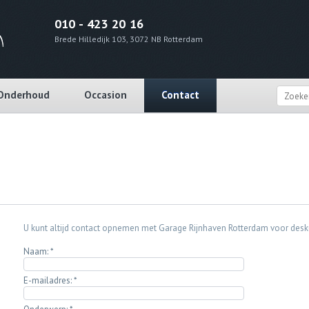
010 - 423 20 16
Brede Hilledijk 103, 3072 NB Rotterdam
Onderhoud
Occasion
Contact
U kunt altijd contact opnemen met Garage Rijnhaven Rotterdam voor desk
Naam:
*
E-mailadres:
*