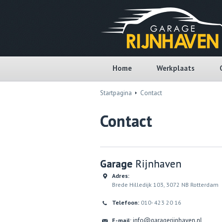
Home
Werkplaats
Startpagina
Contact
Contact
Garage
Rijnhaven
Adres:
Brede Hilledijk 103, 3072 NB Rotterdam
Telefoon:
010- 423 20 16
info@garagerijnhaven.nl
E-mail: